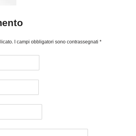
mento
licato.
I campi obbligatori sono contrassegnati
*